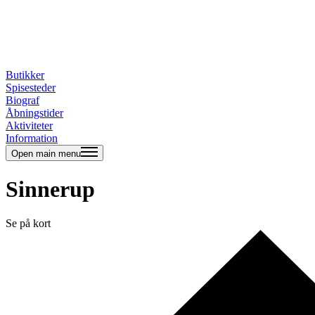
Butikker
Spisesteder
Biograf
Åbningstider
Aktiviteter
Information
Open main menu
Sinnerup
Se på kort