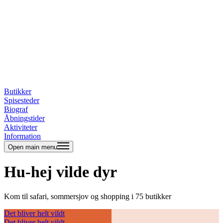
Butikker
Spisesteder
Biograf
Åbningstider
Aktiviteter
Information
Open main menu
Hu-hej vilde dyr
Kom til safari, sommersjov og shopping i 75 butikker
Det bliver helt vildt
Det bliver helt vildt