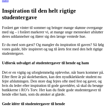
ham
Inspiration til den helt rigtige
studentergave
Foråret gør vinter til sommer og bringer mange skønne overgange
med sig – i foråret markerer vi, at mange unge mennesker afslutter
deres uddannelser og ifører sig den længe ventede hue.
Er du med som gæst? Og mangler du inspiration til gaven? Så følg
vores guide, bliv inspireret og tag til årets fest med den helt rigtige
studentergave.
Udforsk udvalget af studentergaver til hende og ham
Det er en vigtig og uforglemmelig oplevelse, når huen kommer på.
Efter flere år på skolebænken, kan den nyudklækkede student nu
fejre afslutningen. Den store dag fejres ofte med fest og gaver, og
hvis du leder efter inspiration til gode gaveidéer, så skal du besøge
butikkerne i RO’s Torv. Her kan du finde gode studentergaver til
hende eller ham, som du ønsker at glæde.
Gode idéer til studentergaver til hende