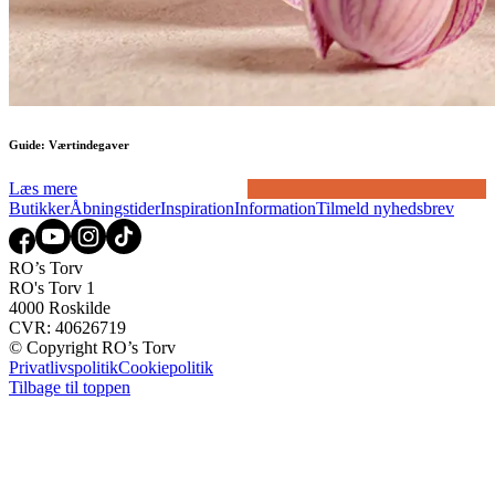
Guide: Værtindegaver
Læs mere
Butikker
Åbningstider
Inspiration
Information
Tilmeld nyhedsbrev
RO’s Torv
RO's Torv 1
4000 Roskilde
CVR: 40626719
© Copyright RO’s Torv
Privatlivspolitik
Cookiepolitik
Tilbage til toppen