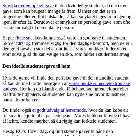
Smykker er en oplagt gave
til den kvindelige student, da det er en
gave, som kan bruges i mange år frem. Uanset om det er en
fingerring eller en flot halskæde, så kan smykket tages frem igen og
igen, år efter år. Derudover er smykker en personlig gave, som ofte
er nøje udvalgt til den enkelte person.
Et par
flotte sneakers
kunne også være en god gave til studenten.
Sko er først og fremmest vigtig for den daglige komfort, men de er i
den grad også en stor del af outfittet. I vores butikker finder du et
stort udvalg, så du kan vælge en sko, som falder i studentens smag.
Den ideelle studentergave til ham
Hvis du gerne vil finde den perfekte gave til den mandlige student,
så kan du med fordel besøge en af
vores butikker med elektroniske
gadgets
. Her kan du blandt andet få behagelige høretelefoner eller
kraftfulde højttalere, så studenten kan nyde sine favoritkunstnere,
uanset hvor han er.
Du finder også
et godt udvalg af herremode
, hvor du kan købe alt
fra smarte skjorte til et par fede jeans. Vores butikker tilbyde et hav
af lækre, kendte mærker, så du rigtig kan forkæle studenten.
Besøg RO’s Torv i dag, og find skønne gaver til både den