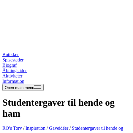
Butikker
Spisesteder
Biograf
Åbningstider
Aktiviteter
Information
Open main menu
Studentergaver til hende og
ham
RO's Torv
/
Inspiration
/
Gaveidéer
/
Studentergaver til hende og