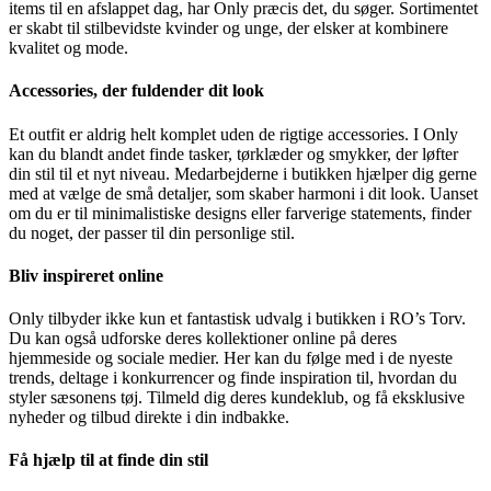
items til en afslappet dag, har Only præcis det, du søger. Sortimentet
er skabt til stilbevidste kvinder og unge, der elsker at kombinere
kvalitet og mode.
Accessories, der fuldender dit look
Et outfit er aldrig helt komplet uden de rigtige accessories. I Only
kan du blandt andet finde tasker, tørklæder og smykker, der løfter
din stil til et nyt niveau. Medarbejderne i butikken hjælper dig gerne
med at vælge de små detaljer, som skaber harmoni i dit look. Uanset
om du er til minimalistiske designs eller farverige statements, finder
du noget, der passer til din personlige stil.
Bliv inspireret online
Only tilbyder ikke kun et fantastisk udvalg i butikken i RO’s Torv.
Du kan også udforske deres kollektioner online på deres
hjemmeside og sociale medier. Her kan du følge med i de nyeste
trends, deltage i konkurrencer og finde inspiration til, hvordan du
styler sæsonens tøj. Tilmeld dig deres kundeklub, og få eksklusive
nyheder og tilbud direkte i din indbakke.
Få hjælp til at finde din stil