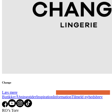
Change
Læs mere
Butikker
Åbningstider
Inspiration
Information
Tilmeld nyhedsbrev
RO’s Torv