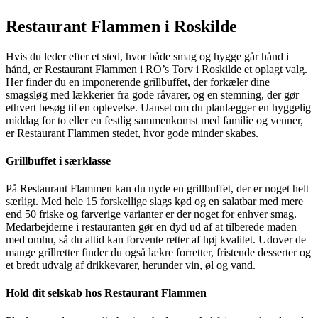
Restaurant Flammen i Roskilde
Hvis du leder efter et sted, hvor både smag og hygge går hånd i
hånd, er Restaurant Flammen i RO’s Torv i Roskilde et oplagt valg.
Her finder du en imponerende grillbuffet, der forkæler dine
smagsløg med lækkerier fra gode råvarer, og en stemning, der gør
ethvert besøg til en oplevelse. Uanset om du planlægger en hyggelig
middag for to eller en festlig sammenkomst med familie og venner,
er Restaurant Flammen stedet, hvor gode minder skabes.
Grillbuffet i særklasse
På Restaurant Flammen kan du nyde en grillbuffet, der er noget helt
særligt. Med hele 15 forskellige slags kød og en salatbar med mere
end 50 friske og farverige varianter er der noget for enhver smag.
Medarbejderne i restauranten gør en dyd ud af at tilberede maden
med omhu, så du altid kan forvente retter af høj kvalitet. Udover de
mange grillretter finder du også lækre forretter, fristende desserter og
et bredt udvalg af drikkevarer, herunder vin, øl og vand.
Hold dit selskab hos Restaurant Flammen