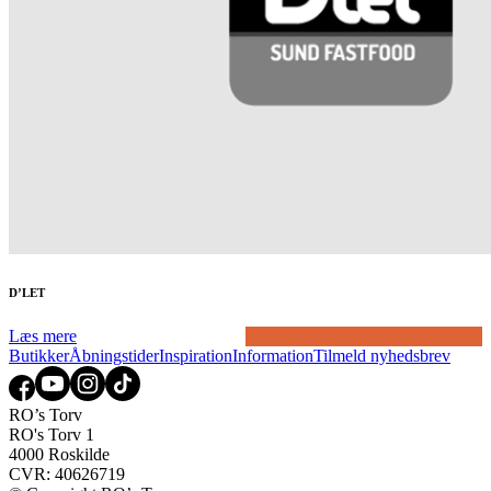
D’LET
Læs mere
Butikker
Åbningstider
Inspiration
Information
Tilmeld nyhedsbrev
RO’s Torv
RO's Torv 1
4000 Roskilde
CVR: 40626719