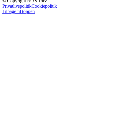
© Copyright RO’s Torv
Privatlivspolitik
Cookiepolitik
Tilbage til toppen