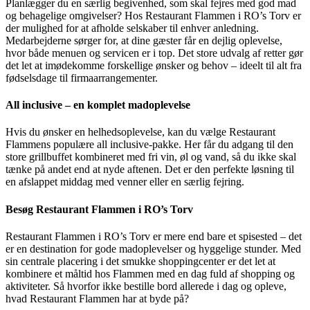
Planlægger du en særlig begivenhed, som skal fejres med god mad
og behagelige omgivelser? Hos Restaurant Flammen i RO’s Torv er
der mulighed for at afholde selskaber til enhver anledning.
Medarbejderne sørger for, at dine gæster får en dejlig oplevelse,
hvor både menuen og servicen er i top. Det store udvalg af retter gør
det let at imødekomme forskellige ønsker og behov – ideelt til alt fra
fødselsdage til firmaarrangementer.
All inclusive – en komplet madoplevelse
Hvis du ønsker en helhedsoplevelse, kan du vælge Restaurant
Flammens populære all inclusive-pakke. Her får du adgang til den
store grillbuffet kombineret med fri vin, øl og vand, så du ikke skal
tænke på andet end at nyde aftenen. Det er den perfekte løsning til
en afslappet middag med venner eller en særlig fejring.
Besøg Restaurant Flammen i RO’s Torv
Restaurant Flammen i RO’s Torv er mere end bare et spisested – det
er en destination for gode madoplevelser og hyggelige stunder. Med
sin centrale placering i det smukke shoppingcenter er det let at
kombinere et måltid hos Flammen med en dag fuld af shopping og
aktiviteter. Så hvorfor ikke bestille bord allerede i dag og opleve,
hvad Restaurant Flammen har at byde på?