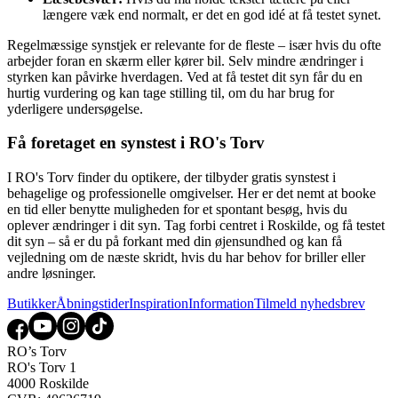
længere væk end normalt, er det en god idé at få testet synet.
Regelmæssige synstjek er relevante for de fleste – især hvis du ofte
arbejder foran en skærm eller kører bil. Selv mindre ændringer i
styrken kan påvirke hverdagen. Ved at få testet dit syn får du en
hurtig vurdering og kan tage stilling til, om du har brug for
yderligere undersøgelse.
Få foretaget en synstest i RO's Torv
I RO's Torv finder du optikere, der tilbyder gratis synstest i
behagelige og professionelle omgivelser. Her er det nemt at booke
en tid eller benytte muligheden for et spontant besøg, hvis du
oplever ændringer i dit syn. Tag forbi centret i Roskilde, og få testet
dit syn – så er du på forkant med din øjensundhed og kan få
vejledning om de næste skridt, hvis du har behov for briller eller
andre løsninger.
Butikker
Åbningstider
Inspiration
Information
Tilmeld nyhedsbrev
RO’s Torv
RO's Torv 1
4000 Roskilde