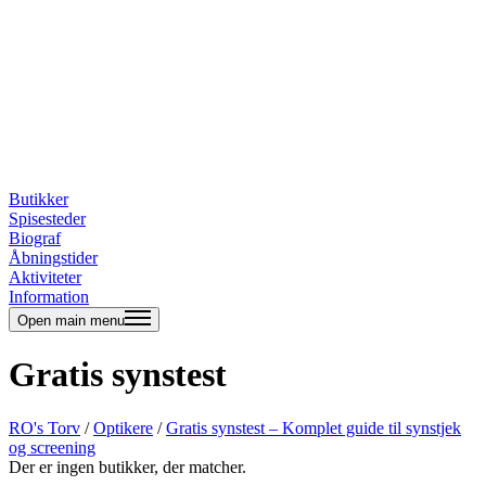
Butikker
Spisesteder
Biograf
Åbningstider
Aktiviteter
Information
Open main menu
Gratis synstest
RO's Torv
/
Optikere
/
Gratis synstest – Komplet guide til synstjek
og screening
Der er ingen butikker, der matcher.