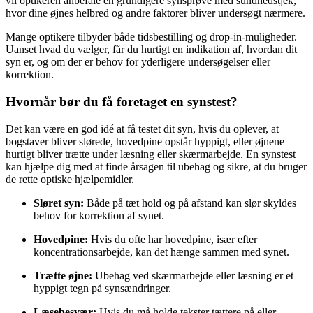
vil optikeren anbefale en grundigere synsprøve med sundhedstjek,
hvor dine øjnes helbred og andre faktorer bliver undersøgt nærmere.
Mange optikere tilbyder både tidsbestilling og drop-in-muligheder.
Uanset hvad du vælger, får du hurtigt en indikation af, hvordan dit
syn er, og om der er behov for yderligere undersøgelser eller
korrektion.
Hvornår bør du få foretaget en synstest?
Det kan være en god idé at få testet dit syn, hvis du oplever, at
bogstaver bliver slørede, hovedpine opstår hyppigt, eller øjnene
hurtigt bliver trætte under læsning eller skærmarbejde. En synstest
kan hjælpe dig med at finde årsagen til ubehag og sikre, at du bruger
de rette optiske hjælpemidler.
Sløret syn:
Både på tæt hold og på afstand kan slør skyldes
behov for korrektion af synet.
Hovedpine:
Hvis du ofte har hovedpine, især efter
koncentrationsarbejde, kan det hænge sammen med synet.
Trætte øjne:
Ubehag ved skærmarbejde eller læsning er et
hyppigt tegn på synsændringer.
Læsebesvær:
Hvis du må holde tekster tættere på eller