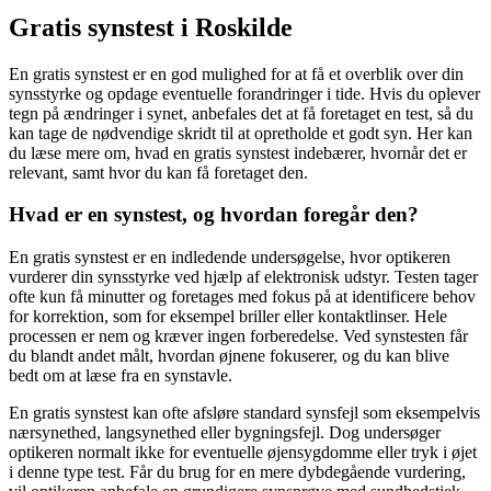
Gratis synstest i Roskilde
En gratis synstest er en god mulighed for at få et overblik over din
synsstyrke og opdage eventuelle forandringer i tide. Hvis du oplever
tegn på ændringer i synet, anbefales det at få foretaget en test, så du
kan tage de nødvendige skridt til at opretholde et godt syn. Her kan
du læse mere om, hvad en gratis synstest indebærer, hvornår det er
relevant, samt hvor du kan få foretaget den.
Hvad er en synstest, og hvordan foregår den?
En gratis synstest er en indledende undersøgelse, hvor optikeren
vurderer din synsstyrke ved hjælp af elektronisk udstyr. Testen tager
ofte kun få minutter og foretages med fokus på at identificere behov
for korrektion, som for eksempel briller eller kontaktlinser. Hele
processen er nem og kræver ingen forberedelse. Ved synstesten får
du blandt andet målt, hvordan øjnene fokuserer, og du kan blive
bedt om at læse fra en synstavle.
En gratis synstest kan ofte afsløre standard synsfejl som eksempelvis
nærsynethed, langsynethed eller bygningsfejl. Dog undersøger
optikeren normalt ikke for eventuelle øjensygdomme eller tryk i øjet
i denne type test. Får du brug for en mere dybdegående vurdering,