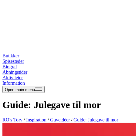
Butikker
Spisesteder
Biograf
Åbningstider
Aktiviteter
Information
Open main menu
Guide: Julegave til mor
RO's Torv
/
Inspiration
/
Gaveidéer
/
Guide: Julegave til mor