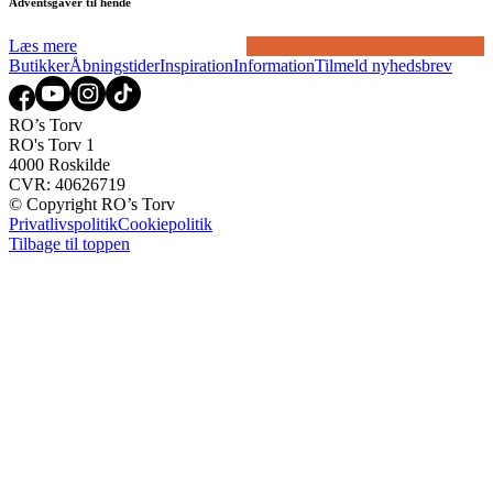
Adventsgaver til hende
Læs mere
Butikker
Åbningstider
Inspiration
Information
Tilmeld nyhedsbrev
RO’s Torv
RO's Torv 1
4000 Roskilde
CVR: 40626719
© Copyright RO’s Torv
Privatlivspolitik
Cookiepolitik
Tilbage til toppen