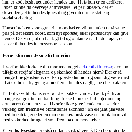
hun er godt beskyttet under hendes ture. Hvis hun er en dedikeret
løber, kunne du overveje at investere i et par løbesko, der er
skræddersyet til hendes løbestil og giver den rette støtte og
stødabsorbering.
Uanset hvilken sportsgren din mor dyrker, vil hun uden tvivl sætte
pris på det ekstra boost, som nyt sportstøj eller sportsudstyr kan give
hende. Det viser, at du har lagt tid og omtanke i at finde noget, der
passer til hendes interesser og passion.
Forær din mor dekorativt interiør
Hvorfor ikke forkæle din mor med noget
dekorativt interiør
, der kan
tilføje et strejf af elegance og skønhed til hendes hjem? Der er så
mange fine genstande, der kan glæde din mor og samtidig være med
til at skabe en hyggelig atmosfære i hendes dagligstue eller køkken.
En flot vase til blomster er altid en sikker vinder. Tænk på, hvor
mange gange din mor har bragt friske blomster ind i hjemmet og
arrangeret dem i en vase. Hvorfor ikke give hende en vase, der
virkelig kan fremhæve blomsternes skønhed? En elegant glasvase
med fine detaljer eller en moderne keramisk vase i en unik form vil
med sikkerhed bringe et smil frem på din mors læber.
En yndig lysestage er også en fantastisk gaveidé. Den beroligende