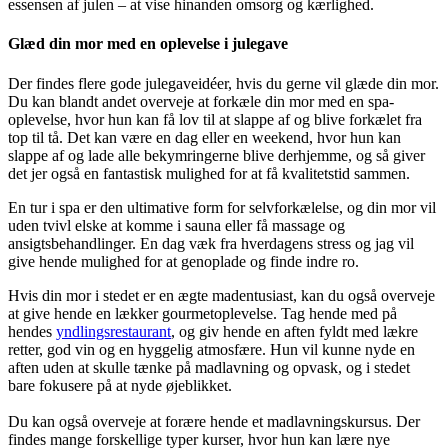
essensen af julen – at vise hinanden omsorg og kærlighed.
Glæd din mor med en oplevelse i julegave
Der findes flere gode julegaveidéer, hvis du gerne vil glæde din mor.
Du kan blandt andet overveje at forkæle din mor med en spa-
oplevelse, hvor hun kan få lov til at slappe af og blive forkælet fra
top til tå. Det kan være en dag eller en weekend, hvor hun kan
slappe af og lade alle bekymringerne blive derhjemme, og så giver
det jer også en fantastisk mulighed for at få kvalitetstid sammen.
En tur i spa er den ultimative form for selvforkælelse, og din mor vil
uden tvivl elske at komme i sauna eller få massage og
ansigtsbehandlinger. En dag væk fra hverdagens stress og jag vil
give hende mulighed for at genoplade og finde indre ro.
Hvis din mor i stedet er en ægte madentusiast, kan du også overveje
at give hende en lækker gourmetoplevelse. Tag hende med på
hendes
yndlingsrestaurant
, og giv hende en aften fyldt med lækre
retter, god vin og en hyggelig atmosfære. Hun vil kunne nyde en
aften uden at skulle tænke på madlavning og opvask, og i stedet
bare fokusere på at nyde øjeblikket.
Du kan også overveje at forære hende et madlavningskursus. Der
findes mange forskellige typer kurser, hvor hun kan lære nye