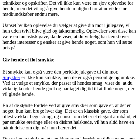
teknikker og opskrifter. Det vil ikke kun være en sjov oplevelse for
hende, men det vil også give hende mulighed for at udvikle sine
madkundskaber endnu mere.
Uanset hvilken oplevelse du vælger at give din mor i julegave, vil
hun uden tvivl blive glad og taknemmelig. Oplevelser som disse kan
være en fantastisk gave, da de viser, at du virkelig har tænkt over
hendes interesser og ønsker at give hende noget, som hun vil sætte
pris på.
Giv hende et flot smykke
Et smykke kan også være den perfekte julegave til din mor.
Smykker
er ikke kun smukke, men de er også personlige og unikke.
Ved at vælge et smykke, der passer til hendes smag, viser du, at du
virkelig kender hende godt og har taget dig tid til at finde noget, der
vil glæde hende.
En af de største fordele ved at give smykker som gave er, at det er
noget, hun kan bruge hver dag. Det er en klassisk gave, der som
oftest vækker begejstring, og uanset om det er et elegant armbånd, et
par smukke øreringe eller en diskret halskæde, vil hun altid have en
påmindelse om dig, når hun bærer det.
Der er ingen tvivl om, at smykker er en klassisk og tidløs gave, som