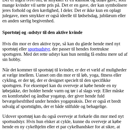
mange kvinder vil sætte pris på. Det er en gave, der kan symbolisere
jeres forhold og den kærlighed, I deler. Det er ikke kun en oplagt
julegave, men smykker er også ideelle til fødselsdag, jubilæum eller
en anden særlig begivenhed.
Sportstøj og -udstyr til den aktive kvinde
Hvis din mor er den aktive type, så kan du glæde hende med nyt
sportstøj eller
sportsudstyr
, der passer til hendes foretrukne
sportsgren. Med det rette udstyr kan hun nemlig få endnu mere ud af
sin hobby.
Når det kommer til sportstøj til kvinder, er der et væld af muligheder
at vælge imellem. Uanset om din mor er til løb, yoga, fitness eller
cykling, er der tøj, der er designet specielt til den specifikke
sportsgren. For eksempel kan du overveje at købe hende en ny
løbejakke, der holder hende varm og tør i al slags vejr. Eller måske
en komfortabel og åndbar yogatop, der giver hende fuld
bevægelsesfrihed under hendes yogapraksis. Der er også et bredt
udvalg af sportstights, der er både stilfulde og behagelige.
Udover sportstøj kan du også overveje at forkæle din mor med nyt
sportsudstyr. Hvis hun elsker at cykle, kunne du overveje at købe
hende en ny cykelhjelm eller et par cykelhandsker for at sikre, at