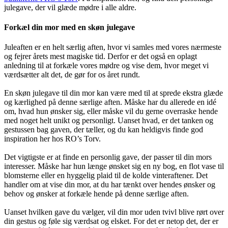
julegave, der vil glæde mødre i alle aldre.
Forkæl din mor med en skøn julegave
Juleaften er en helt særlig aften, hvor vi samles med vores nærmeste
og fejrer årets mest magiske tid. Derfor er det også en oplagt
anledning til at forkæle vores mødre og vise dem, hvor meget vi
værdsætter alt det, de gør for os året rundt.
En skøn julegave til din mor kan være med til at sprede ekstra glæde
og kærlighed på denne særlige aften. Måske har du allerede en idé
om, hvad hun ønsker sig, eller måske vil du gerne overraske hende
med noget helt unikt og personligt. Uanset hvad, er det tanken og
gestussen bag gaven, der tæller, og du kan heldigvis finde god
inspiration her hos RO’s Torv.
Det vigtigste er at finde en personlig gave, der passer til din mors
interesser. Måske har hun længe ønsket sig en ny bog, en flot vase til
blomsterne eller en hyggelig plaid til de kolde vinteraftener. Det
handler om at vise din mor, at du har tænkt over hendes ønsker og
behov og ønsker at forkæle hende på denne særlige aften.
Uanset hvilken gave du vælger, vil din mor uden tvivl blive rørt over
din gestus og føle sig værdsat og elsket. For det er netop det, der er