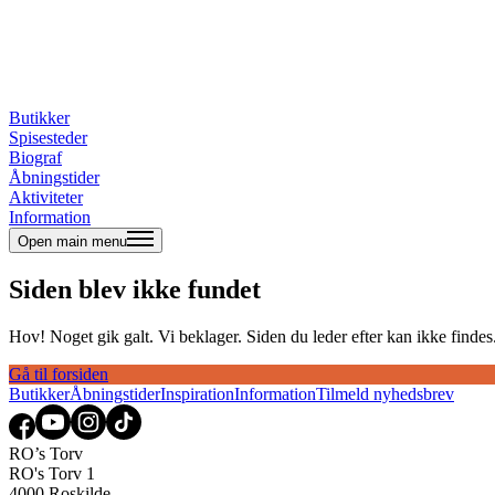
Butikker
Spisesteder
Biograf
Åbningstider
Aktiviteter
Information
Open main menu
Siden blev ikke fundet
Hov! Noget gik galt. Vi beklager. Siden du leder efter kan ikke findes. 
Gå til forsiden
Butikker
Åbningstider
Inspiration
Information
Tilmeld nyhedsbrev
RO’s Torv
RO's Torv 1
4000 Roskilde