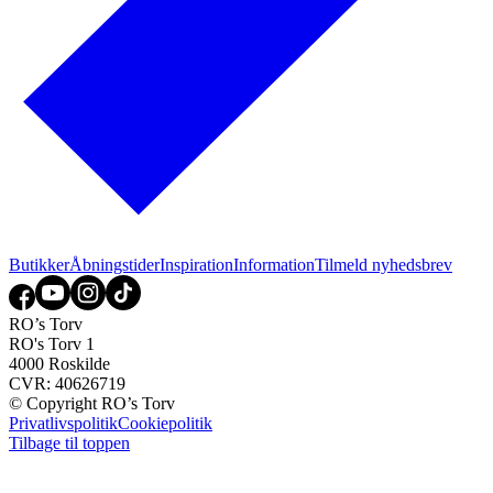
Butikker
Åbningstider
Inspiration
Information
Tilmeld nyhedsbrev
RO’s Torv
RO's Torv 1
4000 Roskilde
CVR: 40626719
© Copyright RO’s Torv
Privatlivspolitik
Cookiepolitik
Tilbage til toppen