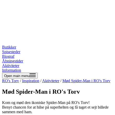
Butikker
Spisesteder
Biograf
Åbningstider
Aktiviteter
Information
Open main menu
RO's Torv
/
Inspiration
/
Aktiviteter
/
Mød Spider-Man i RO's Torv
Mød Spider-Man i RO's Torv
Kom og mød den ikoniske Spider-Man på RO's Torv!
Benyt chancen for at hilse på superhelten og få taget et sejt billede
sammen med ham.