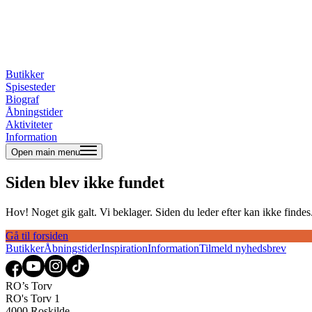
Butikker
Spisesteder
Biograf
Åbningstider
Aktiviteter
Information
Open main menu
Siden blev ikke fundet
Hov! Noget gik galt. Vi beklager. Siden du leder efter kan ikke findes. 
Gå til forsiden
Butikker
Åbningstider
Inspiration
Information
Tilmeld nyhedsbrev
RO’s Torv
RO's Torv 1
4000 Roskilde