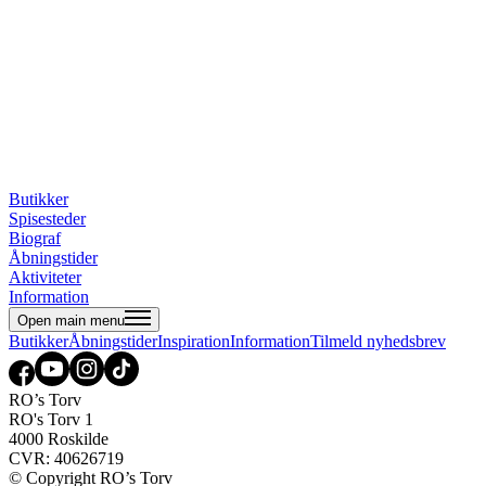
Butikker
Spisesteder
Biograf
Åbningstider
Aktiviteter
Information
Open main menu
Butikker
Åbningstider
Inspiration
Information
Tilmeld nyhedsbrev
RO’s Torv
RO's Torv 1
4000 Roskilde
CVR: 40626719
© Copyright RO’s Torv