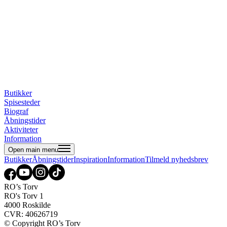
Butikker
Spisesteder
Biograf
Åbningstider
Aktiviteter
Information
Open main menu
Butikker
Åbningstider
Inspiration
Information
Tilmeld nyhedsbrev
RO’s Torv
RO's Torv 1
4000 Roskilde
CVR: 40626719
© Copyright RO’s Torv