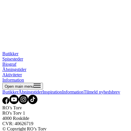
Butikker
Spisesteder
Biograf
Åbningstider
Aktiviteter
Information
Open main menu
Butikker
Åbningstider
Inspiration
Information
Tilmeld nyhedsbrev
RO’s Torv
RO's Torv 1
4000 Roskilde
CVR: 40626719
© Copyright RO’s Torv