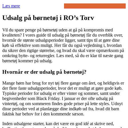
Læs mere
Udsalg på børnetøj i RO’s Torv
Vil du spare penge på børnetøj uden at gå på kompromis med
kvaliteten? I vores guide til udsalg på børnetøj får du overblik over,
hvornår de største udsalgsperioder ligger, samt tips til at gøre dine
køb så effektive som muligt. Her får du også vejledning i, hvordan
du sikrer den rigtige størrelse, og hvad du skal være opmærksom på
omkring bytte- og returregler. Læs med, så du er klar til næste gang
børnetøj kommer på udsalg.
Hvornår er der udsalg på børnetøj?
Mange børn har brug for nyt tøj flere gange om året, og heldigvis er
der flere faste udsalgsperioder, hvor det er muligt at gøre gode køb.
Typiske perioder for udsalg er efter vinter og sommer, samt under
begivenheder som Black Friday. I januar er der ofte udsalg på
vintertøj, og om sommeren findes gode priser på lette styles. Udnyt
disse perioder ved at planlægge dine indkøb ud fra, hvad dit barn
faktisk har behov for i den kommende sæson.
Inden udsalgene starter, kan det være en god idé at skrive ned,