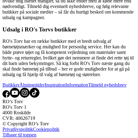
hvilke ting barnet mangler, så du ikke ender med at købe mere end
nødvendigt. Tilmeld dig eventuelt nyhedsbreve, og følg relevante
butikker på sociale medier – så får du hurtigt besked om kommende
udsalg og kampagner.
Udsalg i RO's Torvs butikker
RO's Torv har en række butikker med et bredt udvalg af
børnetøjsmærker og mulighed for personlig service. Her kan du
både prøve tøjet og få kompetent vejledning om materialer samt
bytte- og returregler, hvilket gør det nemmere at finde det rette tøj til
dit barn uden bekymringer. Så kig forbi RO's Torv næste gang du
skal finde børnetøj på tilbud – her er gode muligheder for at gå på
udsalg og få hjælp til valg af børnetøj og størrelser.
Butikker
Åbningstider
Inspiration
Information
Tilmeld nyhedsbrev
RO’s Torv
RO's Torv 1
4000 Roskilde
CVR: 40626719
© Copyright RO’s Torv
Privatlivspolitik
Cookiepolitik
Tilbage til toppen