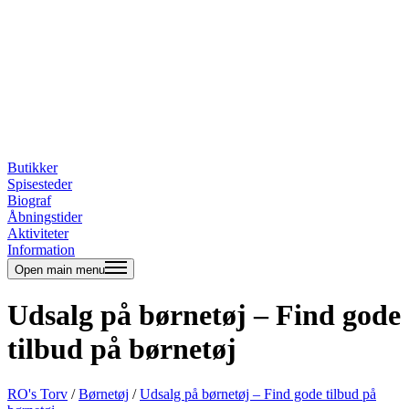
Butikker
Spisesteder
Biograf
Åbningstider
Aktiviteter
Information
Open main menu
Udsalg på børnetøj – Find gode
tilbud på børnetøj
RO's Torv
/
Børnetøj
/
Udsalg på børnetøj – Find gode tilbud på