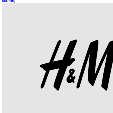
børnetøj