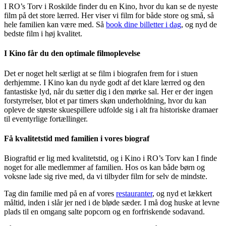
I RO’s Torv i Roskilde finder du en Kino, hvor du kan se de nyeste
film på det store lærred. Her viser vi film for både store og små, så
hele familien kan være med. Så
book dine billetter i dag
, og nyd de
bedste film i høj kvalitet.
I Kino får du den optimale filmoplevelse
Det er noget helt særligt at se film i biografen frem for i stuen
derhjemme. I Kino kan du nyde godt af det klare lærred og den
fantastiske lyd, når du sætter dig i den mørke sal. Her er der ingen
forstyrrelser, blot et par timers skøn underholdning, hvor du kan
opleve de største skuespillere udfolde sig i alt fra historiske dramaer
til eventyrlige fortællinger.
Få kvalitetstid med familien i vores biograf
Biograftid er lig med kvalitetstid, og i Kino i RO’s Torv kan I finde
noget for alle medlemmer af familien. Hos os kan både børn og
voksne lade sig rive med, da vi tilbyder film for selv de mindste.
Tag din familie med på en af vores
restauranter
, og nyd et lækkert
måltid, inden i slår jer ned i de bløde sæder. I må dog huske at levne
plads til en omgang salte popcorn og en forfriskende sodavand.