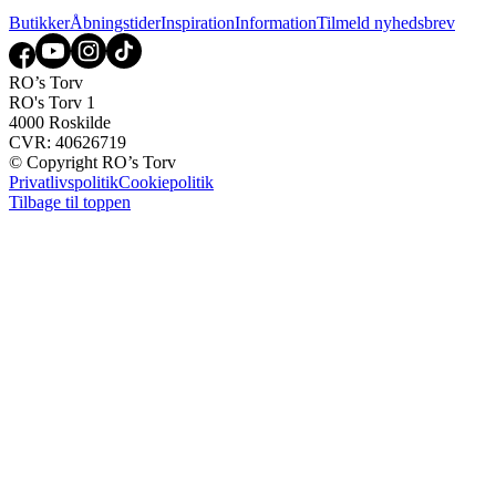
Butikker
Åbningstider
Inspiration
Information
Tilmeld nyhedsbrev
RO’s Torv
RO's Torv 1
4000 Roskilde
CVR: 40626719
© Copyright RO’s Torv
Privatlivspolitik
Cookiepolitik
Tilbage til toppen