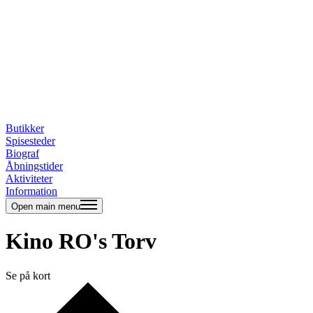
Butikker
Spisesteder
Biograf
Åbningstider
Aktiviteter
Information
Open main menu
Kino RO's Torv
Se på kort