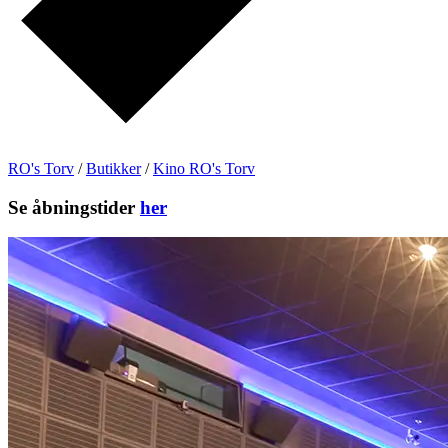
RO's Torv
/
Butikker
/
Kino RO's Torv
Se åbningstider
her