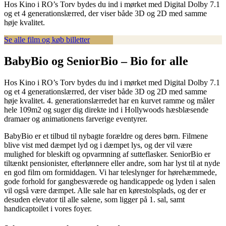
Hos Kino i RO’s Torv bydes du ind i mørket med Digital Dolby 7.1
og et 4 generationslærred, der viser både 3D og 2D med samme
høje kvalitet.
Se alle film og køb billetter
BabyBio og SeniorBio – Bio for alle
Hos Kino i RO’s Torv bydes du ind i mørket med Digital Dolby 7.1
og et 4 generationslærred, der viser både 3D og 2D med samme
høje kvalitet. 4. generationslærredet har en kurvet ramme og måler
hele 109m2 og suger dig direkte ind i Hollywoods hæsblæsende
dramaer og animationens farverige eventyrer.
BabyBio er et tilbud til nybagte forældre og deres børn. Filmene
blive vist med dæmpet lyd og i dæmpet lys, og der vil være
mulighed for bleskift og opvarmning af sutteflasker. SeniorBio er
tiltænkt pensionister, efterlønnere eller andre, som har lyst til at nyde
en god film om formiddagen. Vi har teleslynger for hørehæmmede,
gode forhold for gangbesværede og handicappede og lyden i salen
vil også være dæmpet. Alle sale har en kørestolsplads, og der er
desuden elevator til alle salene, som ligger på 1. sal, samt
handicaptoilet i vores foyer.