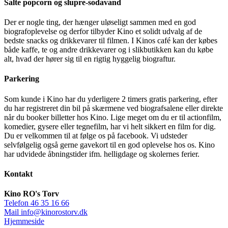
Salte popcorn og slupre-sodavand
Der er nogle ting, der hænger uløseligt sammen med en god
biografoplevelse og derfor tilbyder Kino et solidt udvalg af de
bedste snacks og drikkevarer til filmen. I Kinos café kan der købes
både kaffe, te og andre drikkevarer og i slikbutikken kan du købe
alt, hvad der hører sig til en rigtig hyggelig biograftur.
Parkering
Som kunde i Kino har du yderligere 2 timers gratis parkering, efter
du har registreret din bil på skærmene ved biografsalene eller direkte
når du booker billetter hos Kino. Lige meget om du er til actionfilm,
komedier, gysere eller tegnefilm, har vi helt sikkert en film for dig.
Du er velkommen til at følge os på facebook. Vi udsteder
selvfølgelig også gerne gavekort til en god oplevelse hos os. Kino
har udvidede åbningstider ifm. helligdage og skolernes ferier.
Kontakt
Kino RO's Torv
Telefon 46 35 16 66
Mail
info@kinorostorv.dk
Hjemmeside